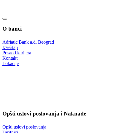
Dalmatinska 22, 11000 Beograd
O banci
Adriatic Bank a.d. Beograd
Izveštaji
Posao i karijera
Kontakt
Lokacije
O BANCI
OPŠTI USLOVI POSLOVANJA I NAKNADE
DODATNE INFORMACIJE
SAOPŠTENJA
Opšti uslovi poslovanja i Naknade
Opšti uslovi poslovanja
Tarifnici