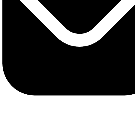
client.service@adriaticbank.rs
office@adriaticbank.rs