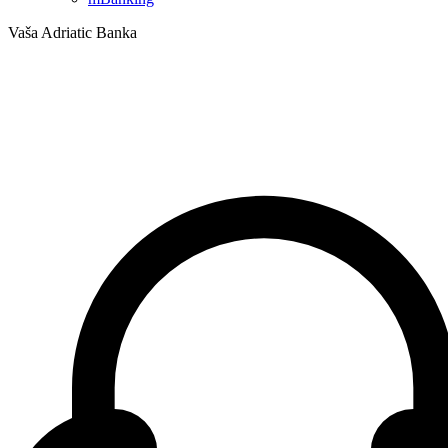
Vaša Adriatic Banka
Kontakt centar Adriatic Bank