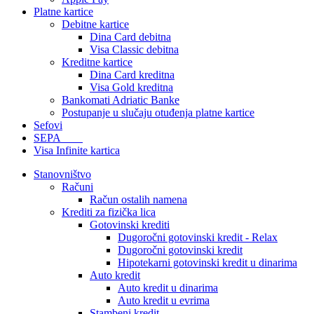
Platne kartice
Debitne kartice
Dina Card debitna
Visa Classic debitna
Kreditne kartice
Dina Card kreditna
Visa Gold kreditna
Bankomati Adriatic Banke
Postupanje u slučaju otuđenja platne kartice
Sefovi
SEPA
Visa Infinite kartica
Stanovništvo
Računi
Račun ostalih namena
Krediti za fizička lica
Gotovinski krediti
Dugoročni gotovinski kredit - Relax
Dugoročni gotovinski kredit
Hipotekarni gotovinski kredit u dinarima
Auto kredit
Auto kredit u dinarima
Auto kredit u evrima
Stambeni kredit