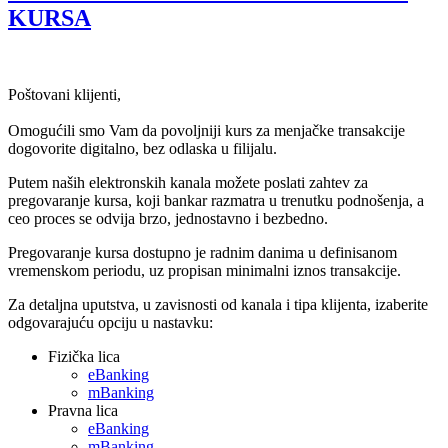
KURSA
Poštovani klijenti,
Omogućili smo Vam da povoljniji kurs za menjačke transakcije
dogovorite digitalno, bez odlaska u filijalu.
Putem naših elektronskih kanala možete poslati zahtev za
pregovaranje kursa, koji bankar razmatra u trenutku podnošenja, a
ceo proces se odvija brzo, jednostavno i bezbedno.
Pregovaranje kursa dostupno je radnim danima u definisanom
vremenskom periodu, uz propisan minimalni iznos transakcije.
Za detaljna uputstva, u zavisnosti od kanala i tipa klijenta, izaberite
odgovarajuću opciju u nastavku:
Fizička lica
eBanking
mBanking
Pravna lica
eBanking
mBanking