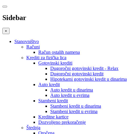
Sidebar
×
Stanovništvo
Računi
Račun ostalih namena
Krediti za fizička lica
Gotovinski krediti
Dugoročni gotovinski kredit - Relax
Dugoročni gotovinski kredit
Hipotekarni gotovinski kredit u dinarima
Auto kredit
Auto kredit u dinarima
Auto kredit u evrima
Stambeni kredit
Stambeni kredit u dinarima
Stambeni kredit u evrima
Kreditne kartice
Dozvoljeno prekoračenje
Štednja
Oročena