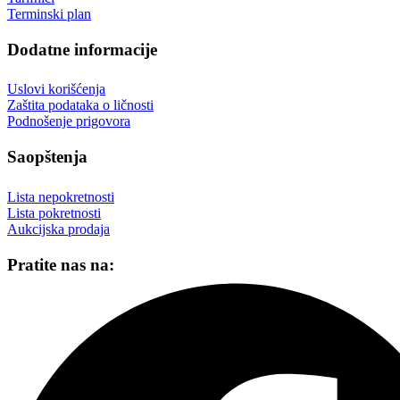
Terminski plan
Dodatne informacije
Uslovi korišćenja
Zaštita podataka o ličnosti
Podnošenje prigovora
Saopštenja
Lista nepokretnosti
Lista pokretnosti
Aukcijska prodaja
Pratite nas na: