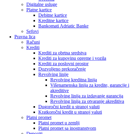
Digitalne usluge
Platne kartice
Debitne kartice
Kreditne kartice
Bankomati Adriatic Banke
Sefovi
Pravna lica
Računi
Krediti
Krediti za obrtna sredstva
Krediti za kupovinu opreme i vozila
Krediti za poslovni prostor
Dozvoljeno prekoračenje
Revolving linije
Revolving kreditna linija
Višenamenska linija za kredite, garancije i
akreditive
Revolving linija za izdavanje garancija
Revolving linija za otvaranje akreditiva
Dugoročni kredit u stranoj valuti
Kratkoročni kredit u stranoj valuti
Platni promet
Platni promet u zemlji
Platni promet sa inostranstvom
Depoziti