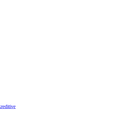
kreditive