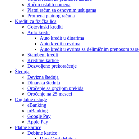
Račun ostalih namena
Platni račun sa osnovnim uslugama
Promena platnog računa
Krediti za fizička lica
Gotovinski krediti
Auto kredit
Auto kredit u dinarima
Auto kredit u evrima
Auto kredit u evrima sa delimičnim prenosom zara
Stambeni kredit
Kreditne kartice
Dozvoljeno prekoračenje
Štednja
Devizna štednja
Dinarska štednja
Oročenje sa opcijom prekida
Oročenje na 25 meseci
Digitalne usluge
eBanking
mBanking
Google Pay
Apple Pay
Platne kartice
Debitne kartice
Dina Card debitna