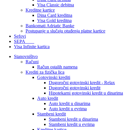
Visa Classic debitna
Kreditne kartice
Dina Card kreditna
Visa Gold kreditna
Bankomati Adriatic Banke
Postupanje u slučaju otuđenja platne kartice
Sefovi
SEPA
Visa Infinite kartica
Stanovništvo
Računi
Račun ostalih namena
Krediti za fizička lica
Gotovinski krediti
Dugoročni gotovinski kredit - Relax
Dugoročni gotovinski kredit
Hipotekarni gotovinski kredit u dinarima
Auto kredit
Auto kredit u dinarima
Auto kredit u evrima
Stambeni kredit
Stambeni kredit u dinarima
Stambeni kredit u evrima
Kreditne kartice