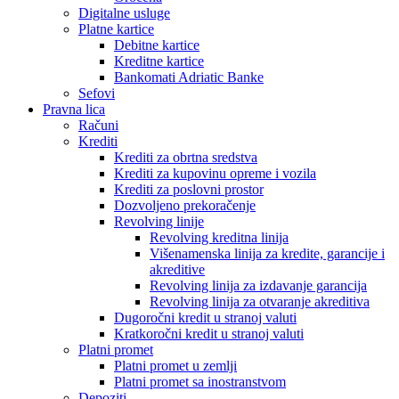
Digitalne usluge
Platne kartice
Debitne kartice
Kreditne kartice
Bankomati Adriatic Banke
Sefovi
Pravna lica
Računi
Krediti
Krediti za obrtna sredstva
Krediti za kupovinu opreme i vozila
Krediti za poslovni prostor
Dozvoljeno prekoračenje
Revolving linije
Revolving kreditna linija
Višenamenska linija za kredite, garancije i
akreditive
Revolving linija za izdavanje garancija
Revolving linija za otvaranje akreditiva
Dugoročni kredit u stranoj valuti
Kratkoročni kredit u stranoj valuti
Platni promet
Platni promet u zemlji
Platni promet sa inostranstvom
Depoziti