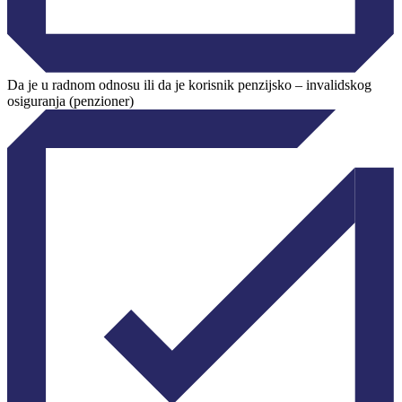
Da je u radnom odnosu ili da je korisnik penzijsko – invalidskog
osiguranja (penzioner)