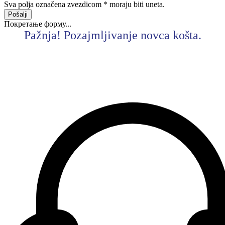
Sva polja označena zvezdicom * moraju biti uneta.
Pošalji
Покретање форму...
Pažnja! Pozajmljivanje novca košta.
Kontakt centar Adriatic Bank