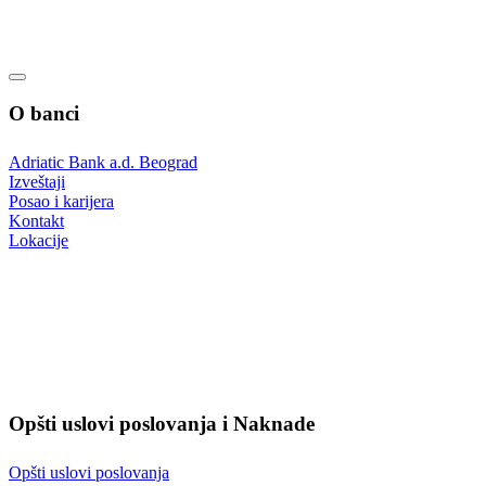
Dalmatinska 22, 11000 Beograd
O banci
Adriatic Bank a.d. Beograd
Izveštaji
Posao i karijera
Kontakt
Lokacije
O BANCI
OPŠTI USLOVI POSLOVANJA I NAKNADE
DODATNE INFORMACIJE
SAOPŠTENJA
Opšti uslovi poslovanja i Naknade
Opšti uslovi poslovanja