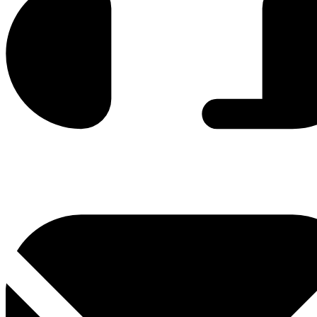
0800 330 300
+381 11 3306 300