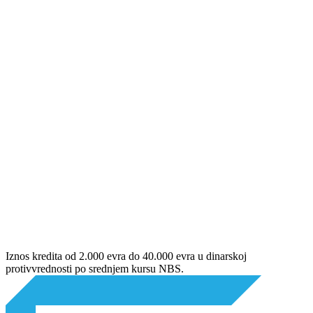
Iznos kredita od 2.000 evra do 40.000 evra u dinarskoj
protivvrednosti po srednjem kursu NBS.