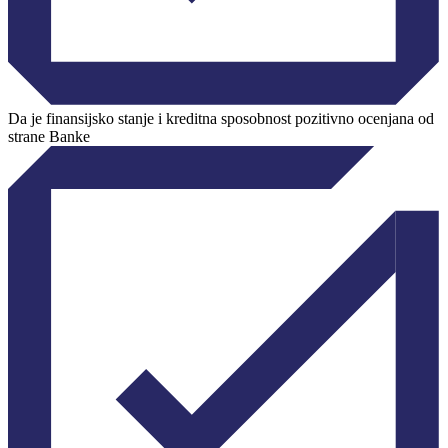
Da je finansijsko stanje i kreditna sposobnost pozitivno ocenjana od
strane Banke