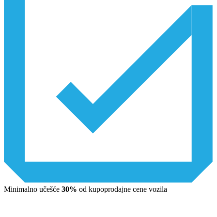
Minimalno učešće
30%
od kupoprodajne cene vozila