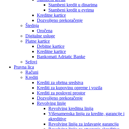
Stambeni kredit u dinarima
Stambeni kredit u evrima
Kreditne kartice
Dozvoljeno prekoračenje
Štednja
Oročena
Digitalne usluge
Platne kartice
Debitne kartice
Kreditne kartice
Bankomati Adriatic Banke
Sefovi
Pravna lica
Računi
Krediti
Krediti za obrtna sredstva
Krediti za kupovinu opreme i vozila
Krediti za poslovni prostor
Dozvoljeno prekoračenje
Revolving linije
Revolving kreditna linija
Višenamenska linija za kredite, garancije i
akreditive
Revolving linija za izdavanje garancija