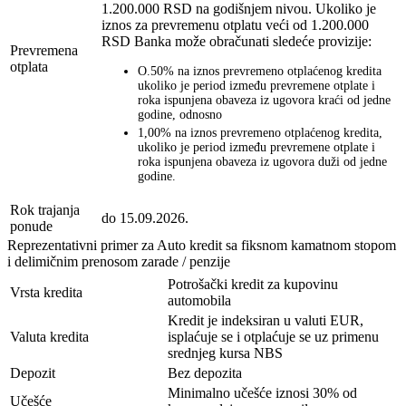
1.200.000 RSD na godišnjem nivou. Ukoliko je
iznos za prevremenu otplatu veći od 1.200.000
RSD Banka može obračunati sledeće provizije:
Prevremena
otplata
O.50% na iznos prevremeno otplaćenog kredita
ukoliko je period između prevremene otplate i
roka ispunjena obaveza iz ugovora kraći od jedne
godine, odnosno
1,00% na iznos prevremeno otplaćenog kredita,
ukoliko je period između prevremene otplate i
roka ispunjena obaveza iz ugovora duži od jedne
godine.
Rok trajanja
do 15.09.2026.
ponude
Reprezentativni primer za Auto kredit sa fiksnom kamatnom stopom
i delimičnim prenosom zarade / penzije
Potrošački kredit za kupovinu
Vrsta kredita
automobila
Kredit je indeksiran u valuti EUR,
Valuta kredita
isplaćuje se i otplaćuje se uz primenu
srednjeg kursa NBS
Depozit
Bez depozita
Minimalno učešće iznosi 30% od
Učešće