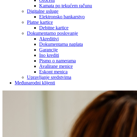
Oročeni
Kamata po tekućem računu
Digitalne usluge
Elektronsko bankarstvo
Platne kartice
Debitne kartice
Dokumentarno poslovanje
Akreditivi
Dokumentarna naplata
Garancije
Ino krediti
Pismo o namerama
Avalirane menice
Eskont menica
Upravljanje sredstvima
Međunarodni klijenti