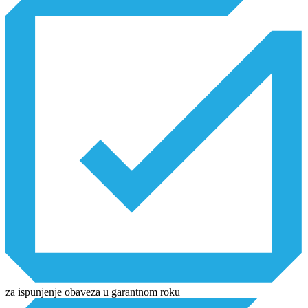
za ispunjenje obaveza u garantnom roku