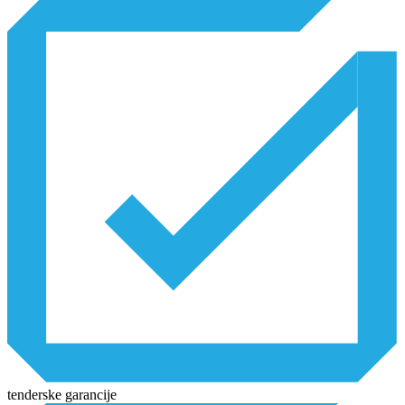
tenderske garancije