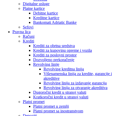
Digitalne usluge
Platne kartice
Debitne kartice
Kreditne kartice
Bankomati Adriatic Banke
Sefovi
Pravna lica
Računi
Krediti
Krediti za obrtna sredstva
Krediti za kupovinu opreme i vozila
Krediti za poslovni prostor
Dozvoljeno prekoračenje
Revolving linije
Revolving kreditna linija
Višenamenska linija za kredite, garancije i
akreditive
Revolving linija za izdavanje garancija
Revolving linija za otvaranje akreditiva
Dugoročni kredit u stranoj valuti
Kratkoročni kredit u stranoj valuti
Platni promet
Platni promet u zemlji
Platni promet sa inostranstvom
Depoziti