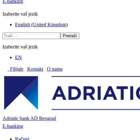
E-banking
Izaberite vaš jezik
English (United Kingdom)
Pretraži
Izaberite vaš jezik
EN
Filijale
Kontakt
O nama
Adriatic bank AD Beograd
E-banking
Računi