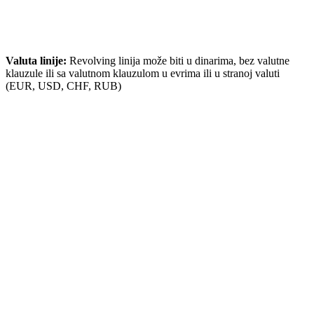
Valuta linije:
Revolving linija može biti u dinarima, bez valutne
klauzule ili sa valutnom klauzulom u evrima ili u stranoj valuti
(EUR, USD, CHF, RUB)