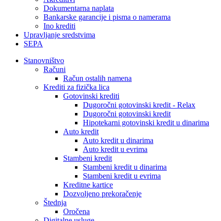
Dokumentarna naplata
Bankarske garancije i pisma o namerama
Ino krediti
Upravljanje sredstvima
SEPA
Stanovništvo
Računi
Račun ostalih namena
Krediti za fizička lica
Gotovinski krediti
Dugoročni gotovinski kredit - Relax
Dugoročni gotovinski kredit
Hipotekarni gotovinski kredit u dinarima
Auto kredit
Auto kredit u dinarima
Auto kredit u evrima
Stambeni kredit
Stambeni kredit u dinarima
Stambeni kredit u evrima
Kreditne kartice
Dozvoljeno prekoračenje
Štednja
Oročena
Digitalne usluge