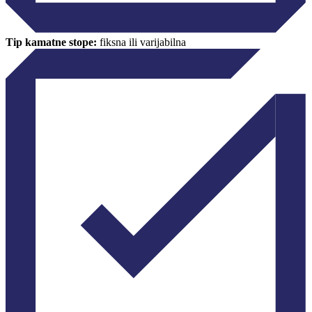
Tip kamatne stope:
fiksna ili varijabilna