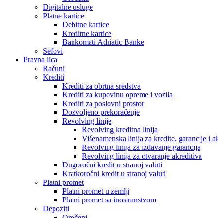
Digitalne usluge
Platne kartice
Debitne kartice
Kreditne kartice
Bankomati Adriatic Banke
Sefovi
Pravna lica
Računi
Krediti
Krediti za obrtna sredstva
Krediti za kupovinu opreme i vozila
Krediti za poslovni prostor
Dozvoljeno prekoračenje
Revolving linije
Revolving kreditna linija
Višenamenska linija za kredite, garancije i a
Revolving linija za izdavanje garancija
Revolving linija za otvaranje akreditiva
Dugoročni kredit u stranoj valuti
Kratkoročni kredit u stranoj valuti
Platni promet
Platni promet u zemlji
Platni promet sa inostranstvom
Depoziti
Oročeni