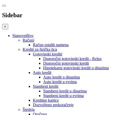
Sidebar
×
Stanovništvo
Računi
Račun ostalih namena
Krediti za fizička lica
Gotovinski krediti
Dugoročni gotovinski kredit - Relax
Dugoročni gotovinski kredit
Hipotekarni gotovinski kredit u dinarima
Auto kredit
Auto kredit u dinarima
Auto kredit u evrima
Stambeni kredit
Stambeni kredit u dinarima
Stambeni kredit u evrima
Kreditne kartice
Dozvoljeno prekoračenje
Štednja
Oročena