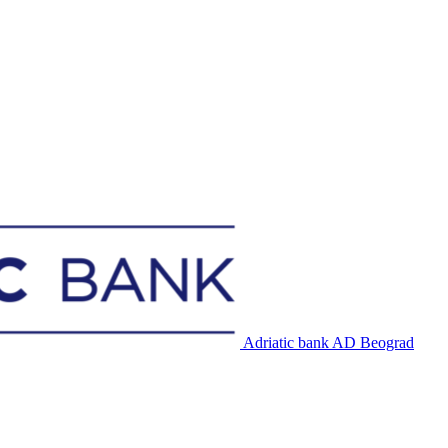
Adriatic bank AD Beograd