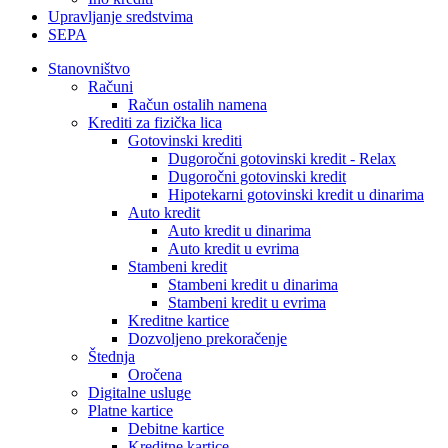
Upravljanje sredstvima
SEPA
Stanovništvo
Računi
Račun ostalih namena
Krediti za fizička lica
Gotovinski krediti
Dugoročni gotovinski kredit - Relax
Dugoročni gotovinski kredit
Hipotekarni gotovinski kredit u dinarima
Auto kredit
Auto kredit u dinarima
Auto kredit u evrima
Stambeni kredit
Stambeni kredit u dinarima
Stambeni kredit u evrima
Kreditne kartice
Dozvoljeno prekoračenje
Štednja
Oročena
Digitalne usluge
Platne kartice
Debitne kartice
Kreditne kartice