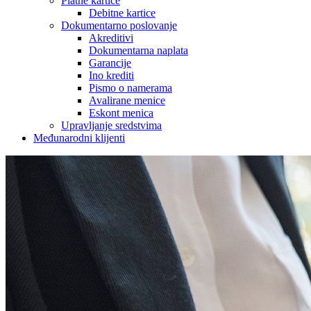
Platne kartice
Debitne kartice
Dokumentarno poslovanje
Akreditivi
Dokumentarna naplata
Garancije
Ino krediti
Pismo o namerama
Avalirane menice
Eskont menica
Upravljanje sredstvima
Međunarodni klijenti