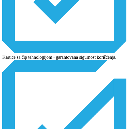
Kartice sa čip tehnologijom - garantovana sigurnost korišćenja.