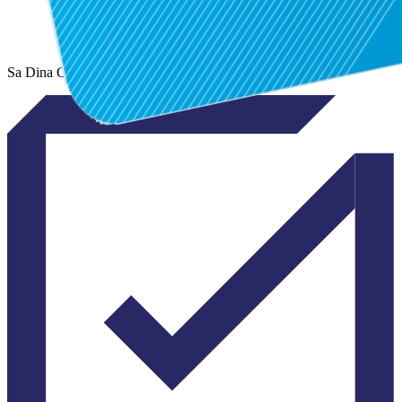
Sa Dina Card debitnom karticom možete izvršiti: