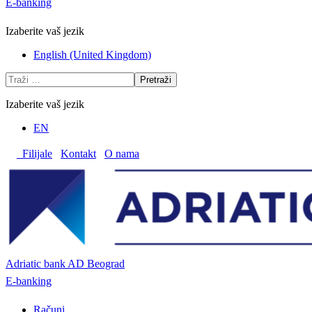
E-banking
Izaberite vaš jezik
English (United Kingdom)
Pretraži
Izaberite vaš jezik
EN
Filijale
Kontakt
O nama
Adriatic bank AD Beograd
E-banking
Računi