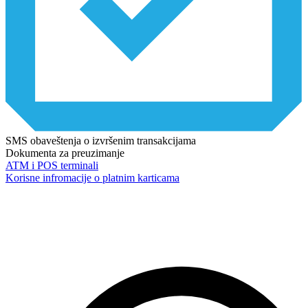
SMS obaveštenja o izvršenim transakcijama
Dokumenta za preuzimanje
ATM i POS terminali
Korisne infromacije o platnim karticama
Kontakt centar Adriatic Bank