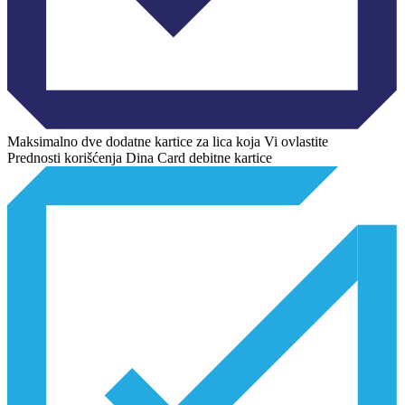
Maksimalno dve dodatne kartice za lica koja Vi ovlastite
Prednosti korišćenja Dina Card debitne kartice