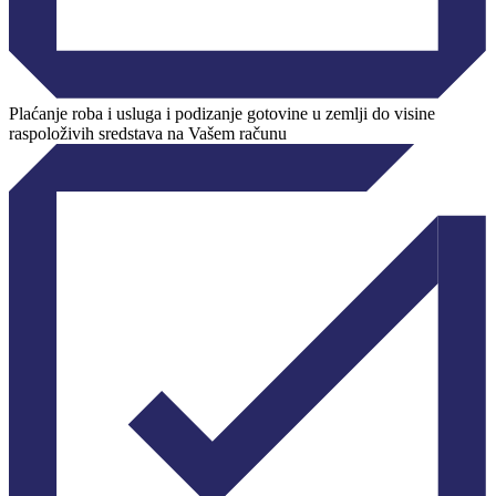
Plaćanje roba i usluga i podizanje gotovine u zemlji do visine
raspoloživih sredstava na Vašem računu