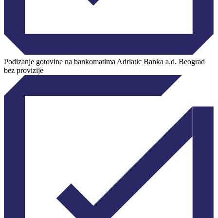
Podizanje gotovine na bankomatima Adriatic Banka a.d. Beograd
bez provizije