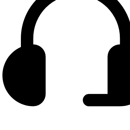
0800 330 300