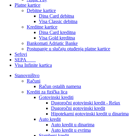
Platne kartice
Debitne kartice
Dina Card debitna
Visa Classic debitna
Kreditne kartice
Dina Card kreditna
Visa Gold kreditna
Bankomati Adriatic Banke
Postupanje u slučaju otuđenja platne kartice
Sefovi
SEPA
Visa Infinite kartica
Stanovništvo
Računi
Račun ostalih namena
Krediti za fizička lica
Gotovinski krediti
Dugoročni gotovinski kredit - Relax
Dugoročni gotovinski kredit
Hipotekarni gotovinski kredit u dinarima
Auto kredit
Auto kredit u dinarima
Auto kredit u evrima
Stambeni kredit