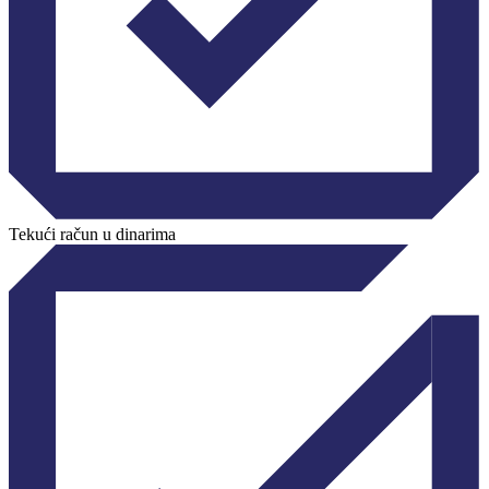
Tekući račun u dinarima