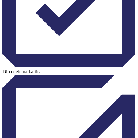
Dina debitna kartica