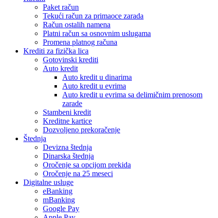
Paket račun
Tekući račun za primaoce zarada
Račun ostalih namena
Platni račun sa osnovnim uslugama
Promena platnog računa
Krediti za fizička lica
Gotovinski krediti
Auto kredit
Auto kredit u dinarima
Auto kredit u evrima
Auto kredit u evrima sa delimičnim prenosom
zarade
Stambeni kredit
Kreditne kartice
Dozvoljeno prekoračenje
Štednja
Devizna štednja
Dinarska štednja
Oročenje sa opcijom prekida
Oročenje na 25 meseci
Digitalne usluge
eBanking
mBanking
Google Pay
Apple Pay