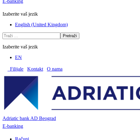
E-banking
Izaberite vaš jezik
English (United Kingdom)
Pretraži
Izaberite vaš jezik
EN
Filijale
Kontakt
O nama
Adriatic bank AD Beograd
E-banking
Računi