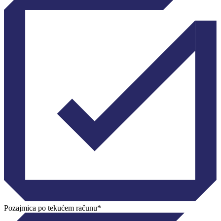
Pozajmica po tekućem računu*