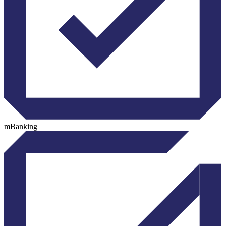
mBanking