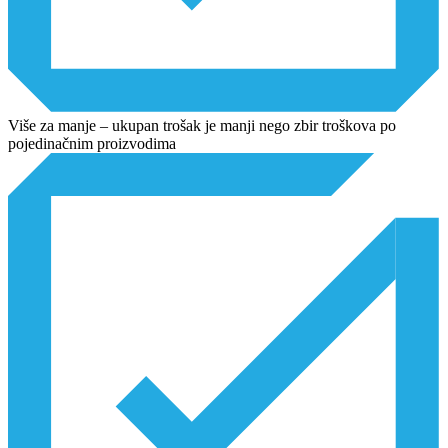
Više za manje – ukupan trošak je manji nego zbir troškova po
pojedinačnim proizvodima