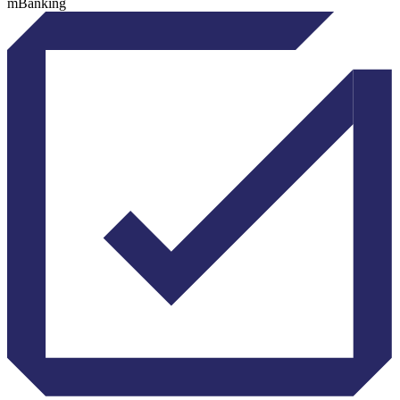
mBanking