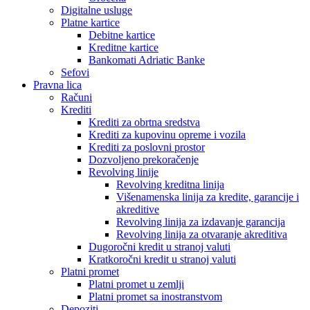
Digitalne usluge
Platne kartice
Debitne kartice
Kreditne kartice
Bankomati Adriatic Banke
Sefovi
Pravna lica
Računi
Krediti
Krediti za obrtna sredstva
Krediti za kupovinu opreme i vozila
Krediti za poslovni prostor
Dozvoljeno prekoračenje
Revolving linije
Revolving kreditna linija
Višenamenska linija za kredite, garancije i
akreditive
Revolving linija za izdavanje garancija
Revolving linija za otvaranje akreditiva
Dugoročni kredit u stranoj valuti
Kratkoročni kredit u stranoj valuti
Platni promet
Platni promet u zemlji
Platni promet sa inostranstvom
Depoziti