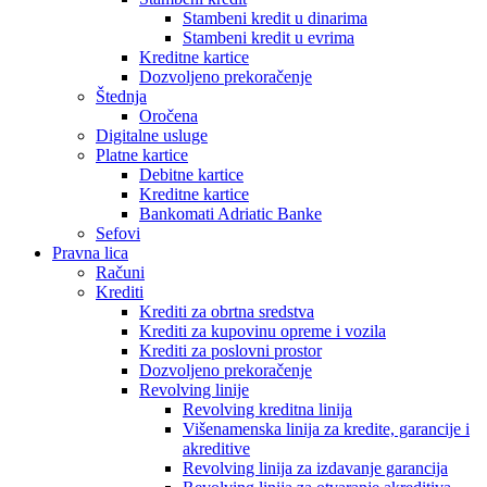
Stambeni kredit u dinarima
Stambeni kredit u evrima
Kreditne kartice
Dozvoljeno prekoračenje
Štednja
Oročena
Digitalne usluge
Platne kartice
Debitne kartice
Kreditne kartice
Bankomati Adriatic Banke
Sefovi
Pravna lica
Računi
Krediti
Krediti za obrtna sredstva
Krediti za kupovinu opreme i vozila
Krediti za poslovni prostor
Dozvoljeno prekoračenje
Revolving linije
Revolving kreditna linija
Višenamenska linija za kredite, garancije i
akreditive
Revolving linija za izdavanje garancija