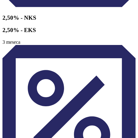
2,50% - NKS
2,50% - EKS
3 meseca