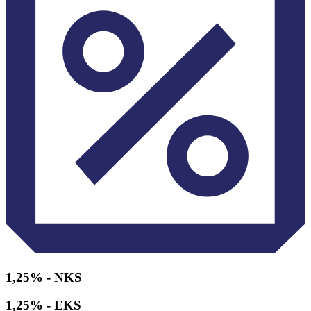
1,25% - NKS
1,25% - EKS