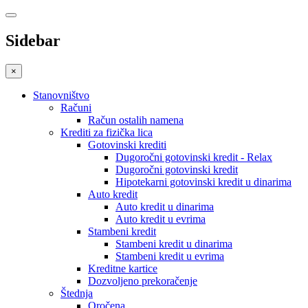
Sidebar
×
Stanovništvo
Računi
Račun ostalih namena
Krediti za fizička lica
Gotovinski krediti
Dugoročni gotovinski kredit - Relax
Dugoročni gotovinski kredit
Hipotekarni gotovinski kredit u dinarima
Auto kredit
Auto kredit u dinarima
Auto kredit u evrima
Stambeni kredit
Stambeni kredit u dinarima
Stambeni kredit u evrima
Kreditne kartice
Dozvoljeno prekoračenje
Štednja
Oročena