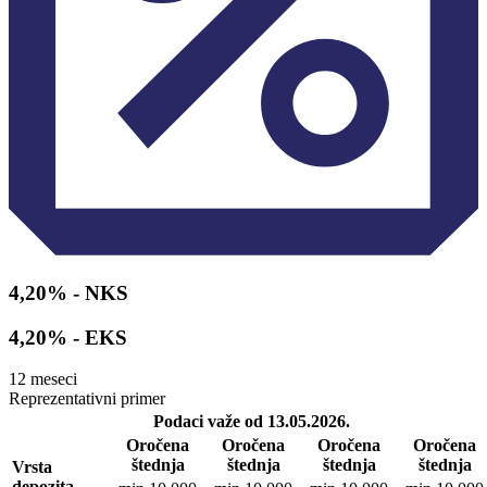
4,20% - NKS
4,20% - EKS
12 meseci
Reprezentativni primer
Podaci važe od 13.05.2026.
Oročena
Oročena
Oročena
Oročena
štednja
štednja
štednja
štednja
Vrsta
depozita