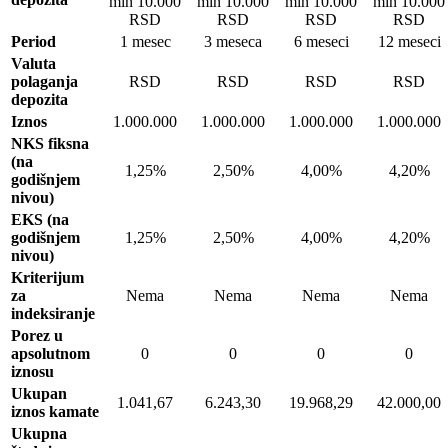
min 10.000
min 10.000
min 10.000
min 10.000
RSD
RSD
RSD
RSD
Period
1 mesec
3 meseca
6 meseci
12 meseci
Valuta
polaganja
RSD
RSD
RSD
RSD
depozita
Iznos
1.000.000
1.000.000
1.000.000
1.000.000
NKS fiksna
(na
1,25%
2,50%
4,00%
4,20%
godišnjem
nivou)
EKS (na
godišnjem
1,25%
2,50%
4,00%
4,20%
nivou)
Kriterijum
za
Nema
Nema
Nema
Nema
indeksiranje
Porez u
apsolutnom
0
0
0
0
iznosu
Ukupan
1.041,67
6.243,30
19.968,29
42.000,00
iznos kamate
Ukupna