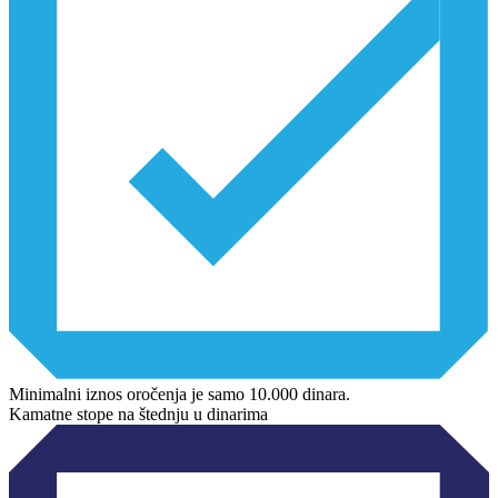
Minimalni iznos oročenja je samo 10.000 dinara.
Kamatne stope na štednju u dinarima