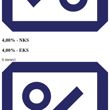
4,00% - NKS
4,00% - EKS
6 meseci