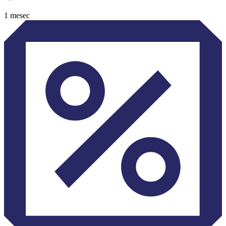
1 mesec