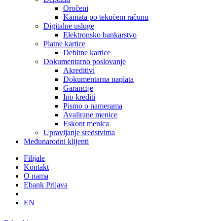
Oročeni
Kamata po tekućem računu
Digitalne usluge
Elektronsko bankarstvo
Platne kartice
Debitne kartice
Dokumentarno poslovanje
Akreditivi
Dokumentarna naplata
Garancije
Ino krediti
Pismo o namerama
Avalirane menice
Eskont menica
Upravljanje sredstvima
Međunarodni klijenti
Filijale
Kontakt
O nama
Ebank Prijava
EN