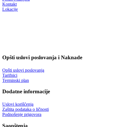
Kontakt
Lokacije
O BANCI
OPŠTI USLOVI POSLOVANJA I NAKNADE
DODATNE INFORMACIJE
SAOPŠTENJA
Opšti uslovi poslovanja i Naknade
Opšti uslovi poslovanja
Tarifnici
Terminski plan
Dodatne informacije
Uslovi korišćenja
Zaštita podataka o ličnosti
Podnošenje prigovora
Saopštenja