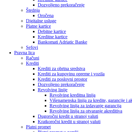
Dozvoljeno prekoračenje
Štednja
Oročena
Digitalne usluge
Platne kartice
Debitne kartice
Kreditne kartice
Bankomati Adriatic Banke
Sefovi
Pravna lica
Računi
Krediti
Krediti za obrtna sredstva
Krediti za kupovinu opreme i vozila
Krediti za poslovni prostor
Dozvoljeno prekoračenje
Revolving linije
Revolving kreditna linija
Višenamenska linija za kredite, garancije i a
Revolving linija za izdavanje garancija
Revolving linija za otvaranje akreditiva
Dugoročni kredit u stranoj valuti
Kratkoročni kredit u stranoj valuti
Platni promet