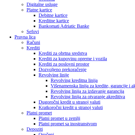
Digitalne usluge
Platne kartice
Debitne kartice
Kreditne kartice
Bankomati Adriatic Banke
Sefovi
Pravna lica
Računi
Krediti
Krediti za obrtna sredstva
Krediti za kupovinu opreme i vozila
Krediti za poslovni prostor
Dozvoljeno prekoračenje
Revolving linije
Revolving kreditna linija
Višenamenska linija za kredite, garancije i a
Revolving linija za izdavanje garancija
Revolving linija za otvaranje akreditiva
Dugoročni kredit u stranoj valuti
Kratkoročni kredit u stranoj valuti
Platni promet
Platni promet u zemlji
Platni promet sa inostranstvom
Depoziti
Oročeni