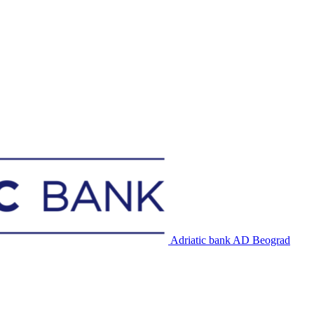
Adriatic bank AD Beograd