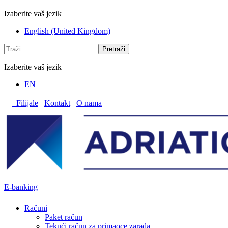
Izaberite vaš jezik
English (United Kingdom)
Pretraži
Izaberite vaš jezik
EN
Filijale
Kontakt
O nama
E-banking
Računi
Paket račun
Tekući račun za primaoce zarada