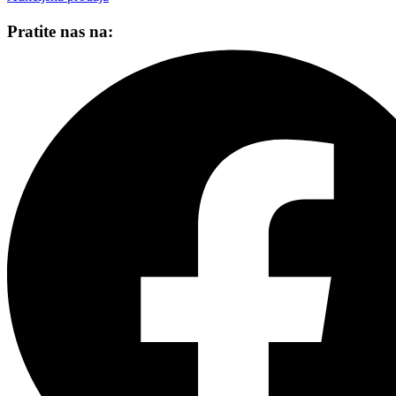
Pratite nas na: