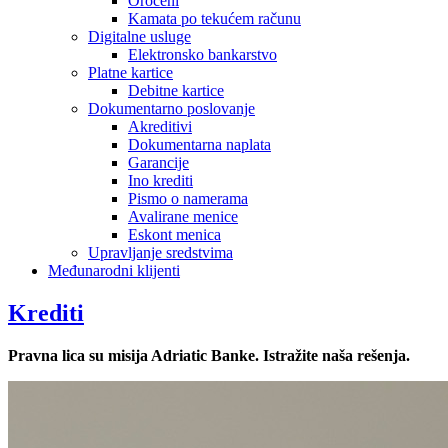
Oročeni
Kamata po tekućem računu
Digitalne usluge
Elektronsko bankarstvo
Platne kartice
Debitne kartice
Dokumentarno poslovanje
Akreditivi
Dokumentarna naplata
Garancije
Ino krediti
Pismo o namerama
Avalirane menice
Eskont menica
Upravljanje sredstvima
Međunarodni klijenti
Krediti
Pravna lica su misija Adriatic Banke. Istražite naša rešenja.