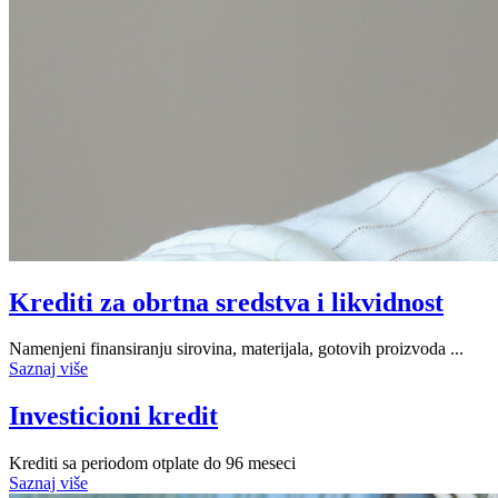
Krediti za obrtna sredstva i likvidnost
Namenjeni finansiranju sirovina, materijala, gotovih proizvoda ...
Saznaj više
Investicioni kredit
Krediti sa periodom otplate do 96 meseci
Saznaj više