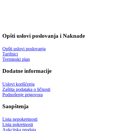
OPŠTI USLOVI POSLOVANJA I NAKNADE
DODATNE INFORMACIJE
SAOPŠTENJA
Opšti uslovi poslovanja i Naknade
Opšti uslovi poslovanja
Tarifnici
Terminski plan
Dodatne informacije
Uslovi korišćenja
Zaštita podataka o ličnosti
Podnošenje prigovora
Saopštenja
Lista nepokretnosti
Lista pokretnosti
Aukcijska prodaja