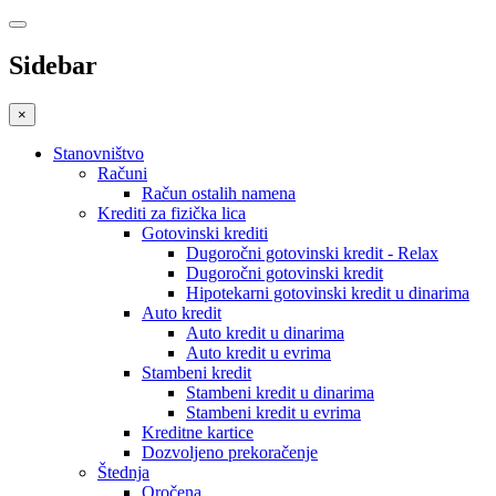
Sidebar
×
Stanovništvo
Računi
Račun ostalih namena
Krediti za fizička lica
Gotovinski krediti
Dugoročni gotovinski kredit - Relax
Dugoročni gotovinski kredit
Hipotekarni gotovinski kredit u dinarima
Auto kredit
Auto kredit u dinarima
Auto kredit u evrima
Stambeni kredit
Stambeni kredit u dinarima
Stambeni kredit u evrima
Kreditne kartice
Dozvoljeno prekoračenje
Štednja
Oročena