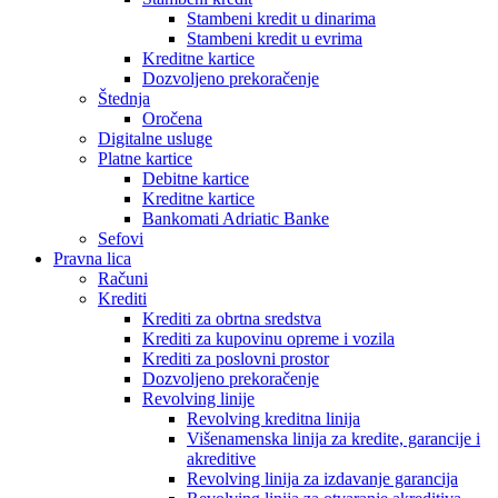
Stambeni kredit u dinarima
Stambeni kredit u evrima
Kreditne kartice
Dozvoljeno prekoračenje
Štednja
Oročena
Digitalne usluge
Platne kartice
Debitne kartice
Kreditne kartice
Bankomati Adriatic Banke
Sefovi
Pravna lica
Računi
Krediti
Krediti za obrtna sredstva
Krediti za kupovinu opreme i vozila
Krediti za poslovni prostor
Dozvoljeno prekoračenje
Revolving linije
Revolving kreditna linija
Višenamenska linija za kredite, garancije i
akreditive
Revolving linija za izdavanje garancija