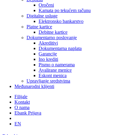
Oročeni
Kamata po tekućem računu
Digitalne usluge
Elektronsko bankarstvo
Platne kartice
Debitne kartice
Dokumentarno poslovanje
Akreditivi
Dokumentarna naplata
Garancije
Ino krediti
Pismo o namerama
Avalirane menice
Eskont menica
Upravljanje sredstvima
Međunarodni klijenti
Filijale
Kontakt
O nama
Ebank Prijava
EN