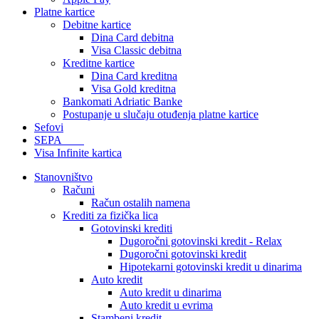
Platne kartice
Debitne kartice
Dina Card debitna
Visa Classic debitna
Kreditne kartice
Dina Card kreditna
Visa Gold kreditna
Bankomati Adriatic Banke
Postupanje u slučaju otuđenja platne kartice
Sefovi
SEPA
Visa Infinite kartica
Stanovništvo
Računi
Račun ostalih namena
Krediti za fizička lica
Gotovinski krediti
Dugoročni gotovinski kredit - Relax
Dugoročni gotovinski kredit
Hipotekarni gotovinski kredit u dinarima
Auto kredit
Auto kredit u dinarima
Auto kredit u evrima
Stambeni kredit