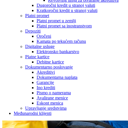
Revolving linija za otvaranje akreditiva
Dugoročni kredit u stranoj valuti
Kratkoročni kredit u stranoj valuti
Platni promet
Platni promet u zemlji
Platni promet sa inostranstvom
Depoziti
Oročeni
Kamata po tekućem računu
Digitalne usluge
Elektronsko bankarstvo
Platne kartice
Debitne kartice
Dokumentarno poslovanje
Akreditivi
Dokumentarna naplata
Garancije
Ino krediti
Pismo o namerama
Avalirane menice
Eskont menica
Upravljanje sredstvima
Međunarodni klijenti