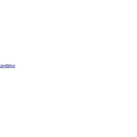
kreditive