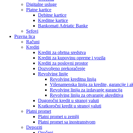
Digitalne usluge
Platne kartice
Debitne kartice
Kreditne kartice
Bankomati Adriatic Banke
Sefovi
Pravna lica
Računi
Krediti
Krediti za obrtna sredstva
Krediti za kupovinu opreme i vozila
Krediti za poslovni prostor
Dozvoljeno prekoračenje
Revolving linije
Revolving kreditna linija
Višenamenska linija za kredite, garancije i a
Revolving linija za izdavanje garancija
Revolving linija za otvaranje akreditiva
Dugoročni kredit u stranoj valuti
Kratkoročni kredit u stranoj valuti
Platni promet
Platni promet u zemlji
Platni promet sa inostranstvom
Depoziti
Oročeni