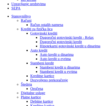
Upravljanje sredstvima
SEPA
Stanovništvo
Računi
Račun ostalih namena
Krediti za fizička lica
Gotovinski krediti
Dugoročni gotovinski kredit - Relax
Dugoročni gotovinski kredit
Hipotekarni gotovinski kredit u dinarima
Auto kredit
Auto kredit u dinarima
Auto kredit u evrima
Stambeni kredit
Stambeni kredit u dinarima
Stambeni kredit u evrima
Kreditne kartice
Dozvoljeno prekoračenje
Štednja
Oročena
Digitalne usluge
Platne kartice
Debitne kartice
Kreditne kartice