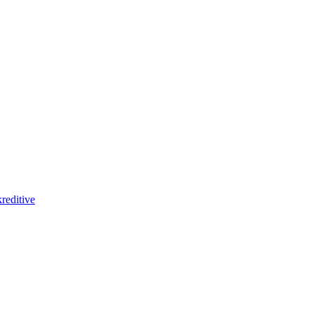
kreditive